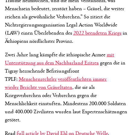
Menschsein bedeutet, zerstört haben – Gräuel, die weiter
reichen als gewöhnliche Verbrechen.” So zitiert die
Nichtregierungsorganisation Legal Action Worldwide
(LAW) einen Überlebenden des
2022 beendeten Kriegs
in
Äthiopiens nördlichster Provinz.
Zwei Jahre lang kämpfte die äthiopische Armee
mit
Unterstützung aus dem Nachbarland Eritrea
gegen die in
Tigray herrschende Befreiungsfront
TPLF;
Menschenrechtler
veröffentlichten immer
wieder
Berichte von Gräueltaten
, die sie als
Kriegsverbrechen oder Verbrechen gegen die
Menschlichkeit einstuften. Mindestens 200.000 Soldaten
und 400.000 Zivilisten wurden laut Expertenschätzungen
getötet.
Read
full article by David Ehl on Deutsche Welle
.