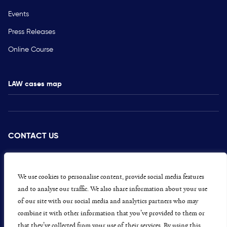
Events
Press Releases
Online Course
LAW cases map
CONTACT US
PRESS
CAREERS
We use cookies to personalise content, provide social media features
and to analyse our traffic. We also share information about your use
GET INVOLVED
of our site with our social media and analytics partners who may
combine it with other information that you’ve provided to them or
CONCERNS OR COMPLAINTS
that they’ve collected from your use of their services. By using this